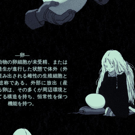
—卵—
動物の卵細胞が未受精、または
発生が進行した状態で体外（外
産み出される雌性の生殖細胞と
総称である。外部に放出（産
る卵は、その多くが周辺環境と
てる構造を持ち、恒常性を保つ
機能を持つ。