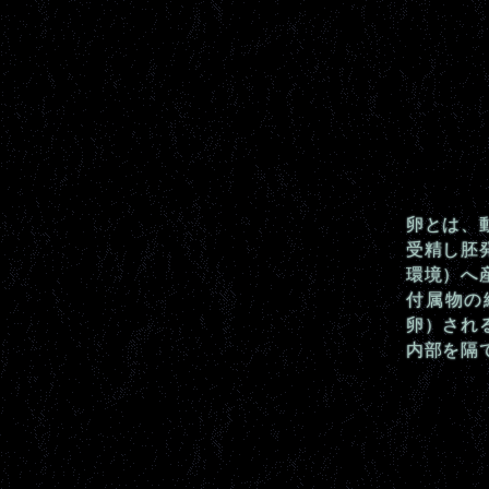
卵とは、
受精し胚
環境）へ
付属物の
卵）され
内部を隔