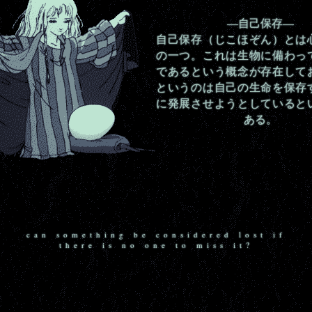
—自己保存—
自己保存（じこほぞん）とは
の一つ。これは生物に備わっ
であるという概念が存在して
というのは自己の生命を保存
に発展させようとしていると
ある。
can something be considered lost if
there is no one to miss it?